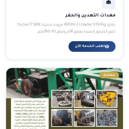
معدات التعدين والحفر
حفارة XH590-3 Crawler DTH Rig مزودة بمحرك Yuchai 77.3kW
لحفر الصخور الصلبة بعمق 34م وقطر 90–180ملم.
اطلب الخدمة الآن
معالجة