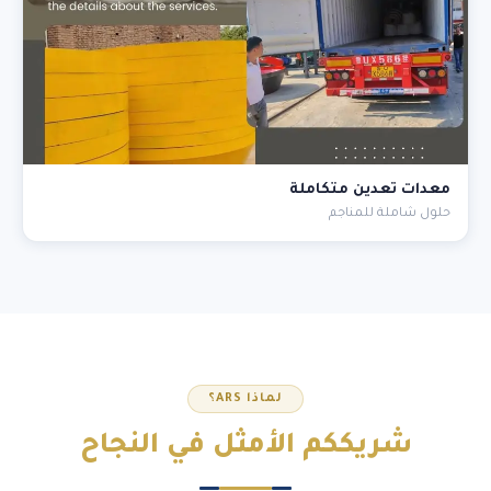
معدات تعدين متكاملة
حلول شاملة للمناجم
لماذا ARS؟
شريككم
الأمثل
في النجاح