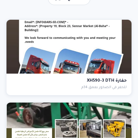
حفارة XH590-3 DTH
للحفر في الصخور بعمق 34م