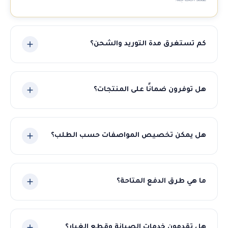
عند الحاجة.
كم تستغرق مدة التوريد والشحن؟
تتراوح مدة التوريد بين 30-60 يوم حسب نوع المنتج والكمية. نلتزم
بالمواعيد المتفق عليها ونوفر تتبعاً مستمراً للشحنة.
هل توفرون ضمانًا على المنتجات؟
نعم، جميع منتجاتنا مشمولة بضمان الجودة والمطابقة
للمواصفات المتفق عليها. في حال وجود أي مشكلة نتكفل بالحل
هل يمكن تخصيص المواصفات حسب الطلب؟
الكامل.
بالتأكيد! نوفر خدمة التصنيع حسب الطلب للمطاحن والمعدات.
أخبرنا بمواصفاتك وسنوفر لك أفضل حل مناسب.
ما هي طرق الدفع المتاحة؟
نقبل عدة طرق دفع مرنة تشمل التحويل البنكي، الاعتماد
المستندي (LC)، والدفع المباشر.
هل تقدمون خدمات الصيانة وقطع الغيار؟