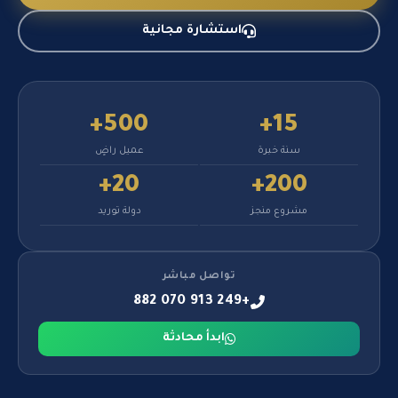
استشارة مجانية
500+
15+
سنة خبرة
عميل راضٍ
20+
200+
مشروع منجز
دولة توريد
تواصل مباشر
+249 913 070 882
ابدأ محادثة