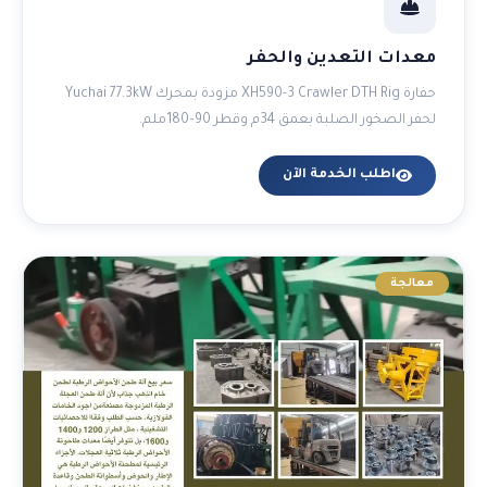
معدات التعدين والحفر
حفارة XH590-3 Crawler DTH Rig مزودة بمحرك Yuchai 77.3kW
لحفر الصخور الصلبة بعمق 34م وقطر 90–180ملم.
اطلب الخدمة الآن
معالجة