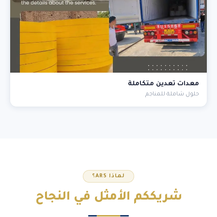
معدات تعدين متكاملة
حلول شاملة للمناجم
لماذا ARS؟
شريككم
الأمثل
في النجاح