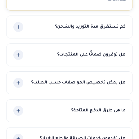
عند الحاجة.
كم تستغرق مدة التوريد والشحن؟
تتراوح مدة التوريد بين 30-60 يوم حسب نوع المنتج والكمية. نلتزم
بالمواعيد المتفق عليها ونوفر تتبعاً مستمراً للشحنة.
هل توفرون ضمانًا على المنتجات؟
نعم، جميع منتجاتنا مشمولة بضمان الجودة والمطابقة
للمواصفات المتفق عليها. في حال وجود أي مشكلة نتكفل بالحل
هل يمكن تخصيص المواصفات حسب الطلب؟
الكامل.
بالتأكيد! نوفر خدمة التصنيع حسب الطلب للمطاحن والمعدات.
أخبرنا بمواصفاتك وسنوفر لك أفضل حل مناسب.
ما هي طرق الدفع المتاحة؟
نقبل عدة طرق دفع مرنة تشمل التحويل البنكي، الاعتماد
المستندي (LC)، والدفع المباشر.
هل تقدمون خدمات الصيانة وقطع الغيار؟