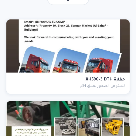
حفارة XH590-3 DTH
للحفر في الصخور بعمق 34م