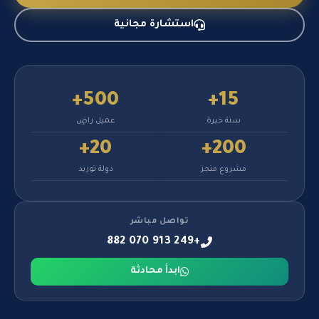
استشارة مجانية
500+
15+
سنة خبرة
عميل راضٍ
20+
200+
مشروع منجز
دولة توريد
تواصل مباشر
+249 913 070 882
ابدأ محادثة