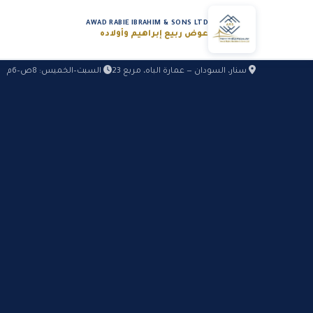
AWAD RABIE IBRAHIM & SONS LTD
عوض ربيع إبراهيم وأولاده
سنار، السودان — عمارة الباه، مربع 23
السبت–الخميس: 8ص–6م