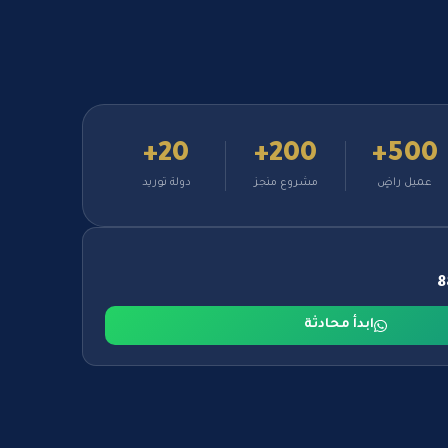
20+
200+
500+
عميل راضٍ
مشروع منجز
دولة توريد
ابدأ محادثة