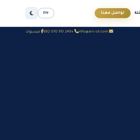
لة
تواصل معنا
EN
info@ars-sd.com
+249 913 070 882
فيسبوك