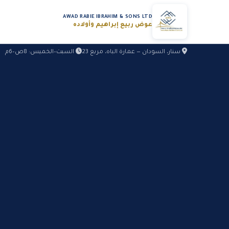
AWAD RABIE IBRAHIM & SONS LTD
عوض ربيع إبراهيم وأولاده
سنار، السودان — عمارة الباه، مربع 23
السبت–الخميس: 8ص–6م