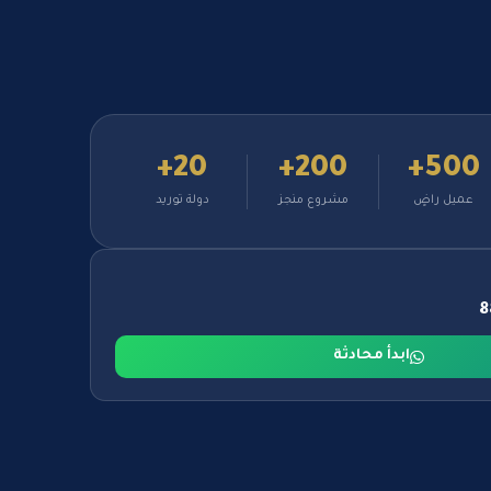
20+
200+
500+
عميل راضٍ
مشروع منجز
دولة توريد
ابدأ محادثة