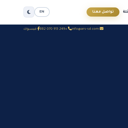
لة
تواصل معنا
EN
info@ars-sd.com
+249 913 070 882
فيسبوك