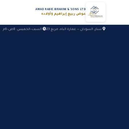
AWAD RABIE IBRAHIM & SONS LTD
عوض ربيع إبراهيم وأولاده
سنار، السودان — عمارة الباه، مربع 23
السبت–الخميس: 8ص–6م