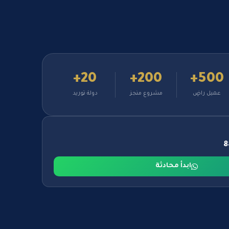
20+
200+
500+
عميل راضٍ
مشروع منجز
دولة توريد
ابدأ محادثة