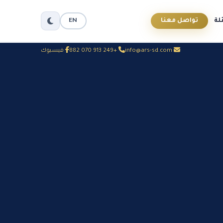
لة
تواصل معنا
EN
info@ars-sd.com
+249 913 070 882
فيسبوك