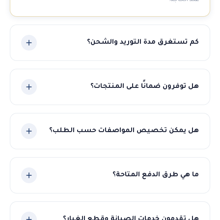
عند الحاجة.
كم تستغرق مدة التوريد والشحن؟
تتراوح مدة التوريد بين 30-60 يوم حسب نوع المنتج والكمية. نلتزم
بالمواعيد المتفق عليها ونوفر تتبعاً مستمراً للشحنة.
هل توفرون ضمانًا على المنتجات؟
نعم، جميع منتجاتنا مشمولة بضمان الجودة والمطابقة
للمواصفات المتفق عليها. في حال وجود أي مشكلة نتكفل بالحل
هل يمكن تخصيص المواصفات حسب الطلب؟
الكامل.
بالتأكيد! نوفر خدمة التصنيع حسب الطلب للمطاحن والمعدات.
أخبرنا بمواصفاتك وسنوفر لك أفضل حل مناسب.
ما هي طرق الدفع المتاحة؟
نقبل عدة طرق دفع مرنة تشمل التحويل البنكي، الاعتماد
المستندي (LC)، والدفع المباشر.
هل تقدمون خدمات الصيانة وقطع الغيار؟