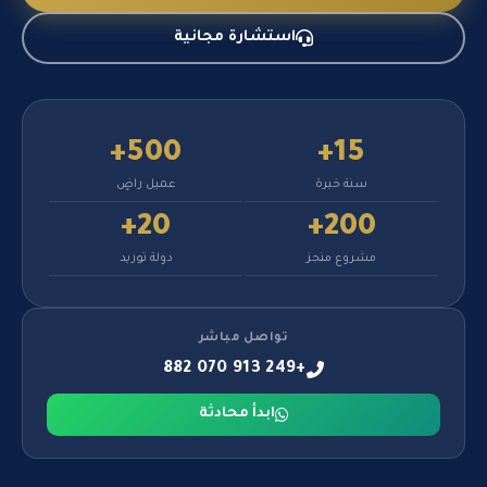
استشارة مجانية
500+
15+
سنة خبرة
عميل راضٍ
20+
200+
مشروع منجز
دولة توريد
تواصل مباشر
+249 913 070 882
ابدأ محادثة