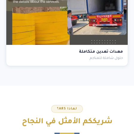
معدات تعدين متكاملة
حلول شاملة للمناجم
لماذا ARS؟
شريككم
الأمثل
في النجاح