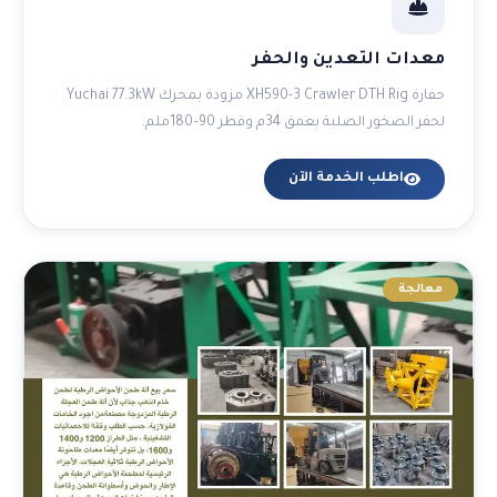
معدات التعدين والحفر
حفارة XH590-3 Crawler DTH Rig مزودة بمحرك Yuchai 77.3kW
لحفر الصخور الصلبة بعمق 34م وقطر 90–180ملم.
اطلب الخدمة الآن
معالجة