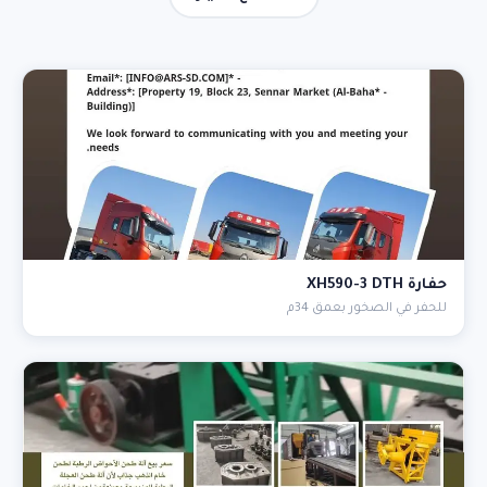
حفارة XH590-3 DTH
للحفر في الصخور بعمق 34م