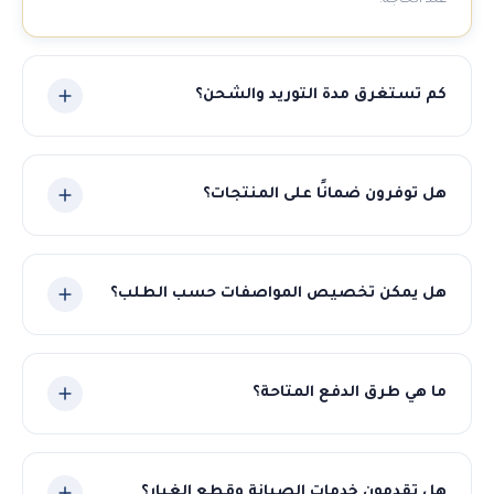
عند الحاجة.
كم تستغرق مدة التوريد والشحن؟
تتراوح مدة التوريد بين 30-60 يوم حسب نوع المنتج والكمية. نلتزم
بالمواعيد المتفق عليها ونوفر تتبعاً مستمراً للشحنة.
هل توفرون ضمانًا على المنتجات؟
نعم، جميع منتجاتنا مشمولة بضمان الجودة والمطابقة
للمواصفات المتفق عليها. في حال وجود أي مشكلة نتكفل بالحل
هل يمكن تخصيص المواصفات حسب الطلب؟
الكامل.
بالتأكيد! نوفر خدمة التصنيع حسب الطلب للمطاحن والمعدات.
أخبرنا بمواصفاتك وسنوفر لك أفضل حل مناسب.
ما هي طرق الدفع المتاحة؟
نقبل عدة طرق دفع مرنة تشمل التحويل البنكي، الاعتماد
المستندي (LC)، والدفع المباشر.
هل تقدمون خدمات الصيانة وقطع الغيار؟