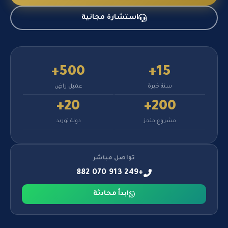
استشارة مجانية
500+
15+
سنة خبرة
عميل راضٍ
20+
200+
مشروع منجز
دولة توريد
تواصل مباشر
+249 913 070 882
ابدأ محادثة