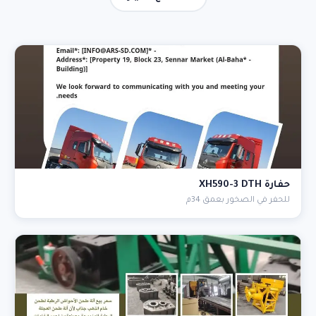
حفارة XH590-3 DTH
للحفر في الصخور بعمق 34م