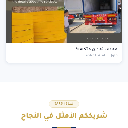
معدات تعدين متكاملة
حلول شاملة للمناجم
لماذا ARS؟
شريككم
الأمثل
في النجاح