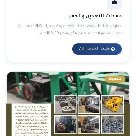
معدات التعدين والحفر
حفارة XH590-3 Crawler DTH Rig مزودة بمحرك Yuchai 77.3kW
لحفر الصخور الصلبة بعمق 34م وقطر 90–180ملم.
اطلب الخدمة الآن
معالجة