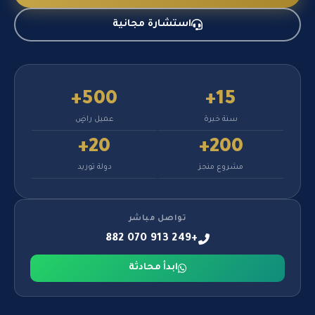
استشارة مجانية
500+
15+
سنة خبرة
عميل راضٍ
20+
200+
مشروع منجز
دولة توريد
تواصل مباشر
+249 913 070 882
ابدأ محادثة