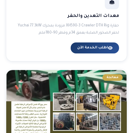
معدات التعدين والحفر
حفارة XH590-3 Crawler DTH Rig مزودة بمحرك Yuchai 77.3kW
لحفر الصخور الصلبة بعمق 34م وقطر 90–180ملم.
اطلب الخدمة الآن
معالجة