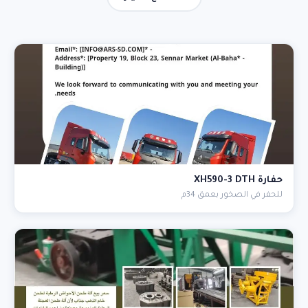
حفارة XH590-3 DTH
للحفر في الصخور بعمق 34م