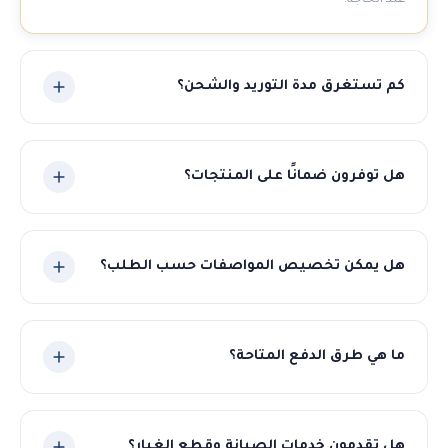
عند الحاجة.
كم تستغرق مدة التوريد والشحن؟
تتراوح مدة التوريد بين 30-60 يوم حسب نوع المنتج والكمية. نلتزم
بالمواعيد المتفق عليها ونوفر تتبعاً مستمراً للشحنة.
هل توفرون ضمانًا على المنتجات؟
نعم، جميع منتجاتنا مشمولة بضمان الجودة والمطابقة
للمواصفات المتفق عليها. في حال وجود أي مشكلة نتكفل بالحل
هل يمكن تخصيص المواصفات حسب الطلب؟
الكامل.
بالتأكيد! نوفر خدمة التصنيع حسب الطلب للمطاحن والمعدات.
أخبرنا بمواصفاتك وسنوفر لك أفضل حل مناسب.
ما هي طرق الدفع المتاحة؟
نقبل عدة طرق دفع مرنة تشمل التحويل البنكي، الاعتماد
المستندي (LC)، والدفع المباشر.
هل تقدمون خدمات الصيانة وقطع الغيار؟