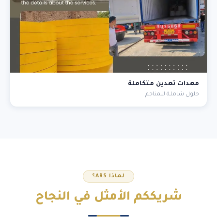
معدات تعدين متكاملة
حلول شاملة للمناجم
لماذا ARS؟
شريككم
الأمثل
في النجاح