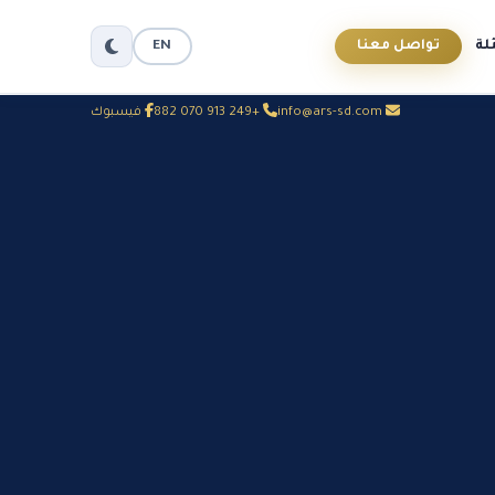
لة
تواصل معنا
EN
info@ars-sd.com
+249 913 070 882
فيسبوك