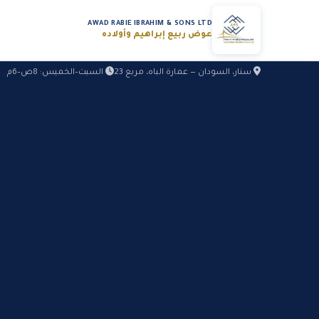
AWAD RABIE IBRAHIM & SONS LTD
عوض ربيع إبراهيم وأولاده
سنار، السودان — عمارة الباه، مربع 23
السبت–الخميس: 8ص–6م