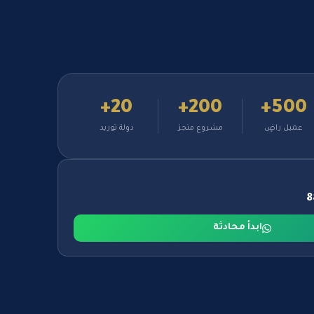
20+
200+
500+
عميل راضٍ
مشروع منجز
دولة توريد
ابدأ محادثة